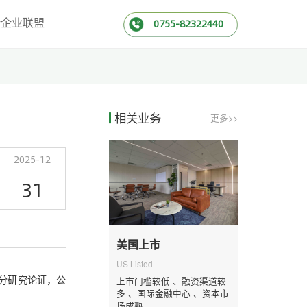
新企业联盟
0755-82322440
相关业务
更多>>
2025-12
31
美国上市
US Listed
分研究论证，公
上市门槛较低 、融资渠道较
多 、国际金融中心 、资本市
场成熟