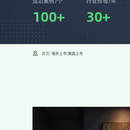
成功案例/个
行业经验/年
100
+
30
+
首页
/
境外上市
/
美国上市