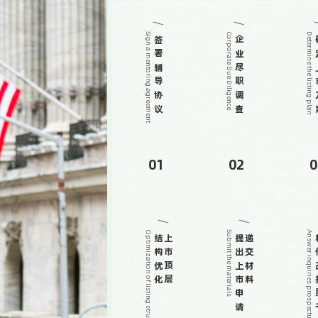
Sign a mentoring agreement
Corporate Due Diligence
Determine the listing plan
签署辅导协议
企业尽职调查
确定
01
02
0
Optimization of listing structure
Submit the materials
Answer inquiries prospectus
结构优化
上市顶层
提出上市申请
递交材料
和修