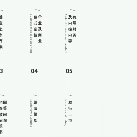
business model positioning
Sort out finances and content
上市方案
模式定位
企业及商业
及内控内容
梳理财务
3
04
05
Roadshow planning
Issuance and listing
改招股书
回答问询
路演策划
发行上市