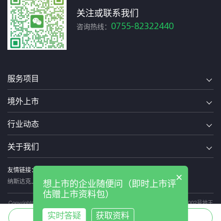
关注或联系我们
0755-82322440
咨询热线：
服务项目
境外上市
行业动态
关于我们
友情链接：
美国上市
境外上市辅导
香港上市
境外上市融资
×
纳斯达克上市辅导
想上市的企业随便问（即时上市评
估赠上市资料包）
Copyright@2016 All Rights Reserved design szdbi 深圳市罗湖区深南东路5002号地王
大厦2206-2207室
粤ICP备16008798号
实时答疑
获取资料
上市评估
直通顾问