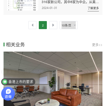
316家新公司，其中8家为中企。从美国
GrayscaleBitcoinTrust 转板时间：
OTC市场转板(升板)进入主板市场的公
2024年1月11日 转入交易所：
2024-01-31
了解更多
司共17家，同比下降55%。转板公司集
NYSEArca 股票代码：G...
中在美国和加拿大两地，前者占比达高
达76%，采矿业是2023年转板企业的主
2
力军。 2023年美国OTC新挂牌中
企 2023年从美国OTC转板公司
全年中，1月3月和12月各有3家，为全
相关业务
更多>>
年转板数量最多的月份，除了4月和11
月，其他月份各1家。 ...
香港上市的要求