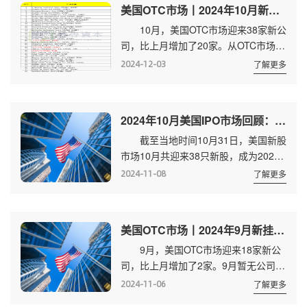
美国OTC市场丨2024年10月新挂牌及转板(升主板)数据
属地看，21只新股来自全球5个国家，
10月，美国OTC市场迎来38家新公
美国、中国位居前二，分别有10只、6
司，比上月增加了20家。从OTC市场转
只，加拿大3只，英国、新加坡各1
板进入美国主板市场的公司有2
只。 除9个SPAC外，剩余12只新股
2024-12-03
了解更多
家。 38家新挂牌公司来自全球9个
分布在生物科技、汽车制造...
国家，加拿大、美国占据前二，各有16
家、12家，中国以3家排名第三。
2024年10月美国IPO市场回顾：38只新股 共募资51.78亿美元 附名单
交易量方面，截至10月31日，美国OTC
截至当地时间10月31日，美国新股
市场共有12301家公司挂牌交易，当月
市场10月共迎来38只新股，成为2022
成交金额为497亿美元，年初至10月31
年以来，单月新股数量最多月份。
日，成交金额为4000亿美元。 10
2024-11-08
了解更多
38只新股(含7个SPAC)共募集资金
月新挂牌公司 表中标红部分的...
51.78亿美元，其中，6只进入纽交所，
其余32只进入纳斯达克。 38只新股
美国OTC市场丨2024年9月新挂牌及转板(升主板)数据
来自全球7个国家，其中美国占比
9月，美国OTC市场迎来18家新公
50%，中国占比29%，各有19只、11
司，比上月增加了2家。9月暂无公司从
只;新加坡4只，加拿大、以色列、马来
OTC市场转入主板市场。 18家新公
西亚各1只。 新股分布在24个领
2024-11-06
了解更多
司来自3个国家，美国、加拿大数量相
域，较为分散，制药类位列第一，占...