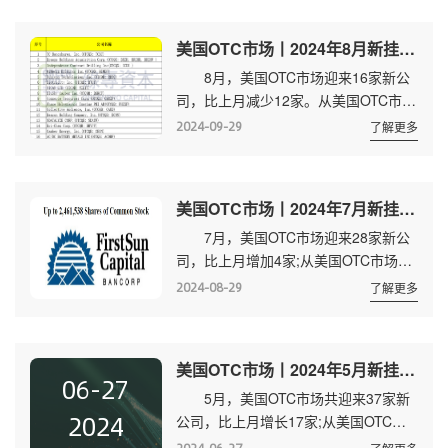
当，各有9家、8家，澳大利亚1
家。 交易量方面，截至9月30日，
美国OTC市场丨2024年8月新挂牌及转板(升主板)数据
美国OTC市场共有12330家公司挂牌交
8月，美国OTC市场迎来16家新公
易，当月成交金额为351亿美元，年初
司，比上月减少12家。从美国OTC市场
至9月30日，成交金额为3503亿美
转板进入主板市场的公司有1家。
元。 9月新挂牌公司
2024-09-29
了解更多
新挂牌的公司来美国、加拿大和瑞典三
地，其中美国数量最多，占比56%，加
拿大其次。 交易量方面，截至8月
美国OTC市场丨2024年7月新挂牌及转板(升主板)数据
31日，美国OTC市场共有12266家公司
7月，美国OTC市场迎来28家新公
挂牌交易，当月成交金额为372亿美
司，比上月增加4家;从美国OTC市场升
元，年初至8月31日，成交金额为3152
板进入主板市场的公司有4家。 28
亿美元。 8月新挂牌公司 8月转
2024-08-29
了解更多
家新公司来自全球7个国家，加拿大和
板公司 RDEINC. 转板时...
美国分别有11家、10家，澳大利亚3
家，中国、韩国等地各1家。 7月新
美国OTC市场丨2024年5月新挂牌及转板(升主板)数据
挂牌公司 上表中第3家来自中国，
06-27
5月，美国OTC市场共迎来37家新
为医美国际/鹏爱医疗，该公司于2018
2024
公司，比上月增长17家;从美国OTC转
年12月7日向美国证券交易委员会
板进入主板市场的公司有2家，比上月
(SEC)递交秘密申请，2019年9月30日