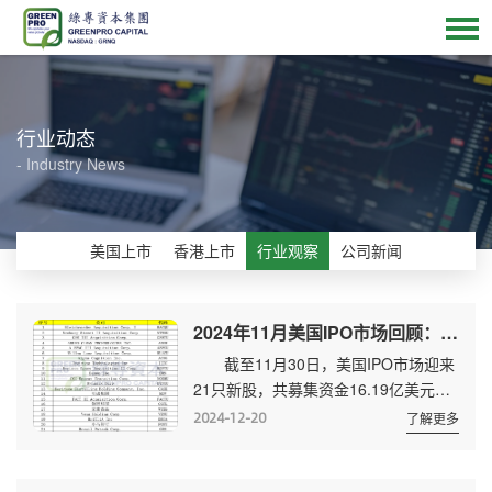
行业动态
- Industry News
美国上市
香港上市
行业观察
公司新闻
2024年11月美国IPO市场回顾：32只新股 6家来自中国 附名单
截至11月30日，美国IPO市场迎来
21只新股，共募集资金16.19亿美元，
平均每个IPO募集资金7711万美
2024-12-20
了解更多
元。 21只新股中，9家为SPAC，占
比约43%。其中18只进入纳斯达克交易
所，其余3只进入NYSEMKT。 以所