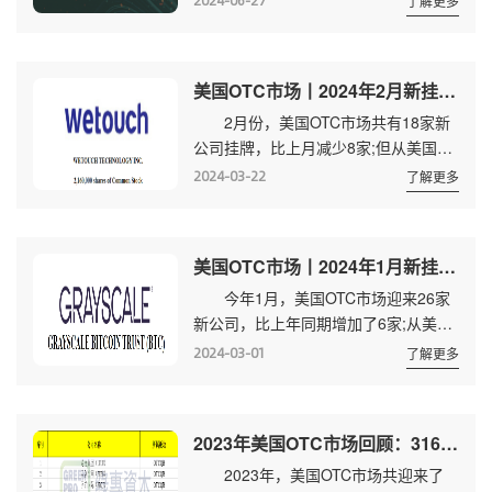
2024-06-27
了解更多
减少3家。 37家新挂牌公司来自美
公开招股书，同年10月25日正式在...
国、加拿大、英国、澳大利亚、新加坡
和马来西亚，其中美国、加拿大各有12
美国OTC市场丨2024年2月新挂牌及转板(升主板)数据
家、14家，两国占70%;新加坡、马来
2月份，美国OTC市场共有18家新
西亚各1家。2家转板公司均来自美
公司挂牌，比上月减少8家;但从美国
国。 5月新挂公司 5月转板公
OTC市场转板进入主板市场的公司有2
司 1、SOWGOODINC 转板时
2024-03-22
了解更多
家，比上月增加1家。 新挂牌的企
间：2024年5月2日 转入交易所：
业来自美国、英国、加拿大和澳大利亚
N...
四国。其中加拿大数量最多，其他三国
美国OTC市场丨2024年1月新挂牌及转板(升主板)数据
数量相当。 转板企业中，有1家来
今年1月，美国OTC市场迎来26家
自中国四川，截至当地时间2024年3月
新公司，比上年同期增加了6家;从美国
21日收盘，其总市值为5483万美
OTC市场升入主板市场的公司有1家，
元。 2月新挂牌公司 2月转板公
2024-03-01
了解更多
比去年同期减少了2家。 新挂牌公
司 AXILBrands,Inc. 转板时间...
司来自英国、美国、加拿大和澳大利亚
4国，其中，加拿大最多，有15家，占
2023年美国OTC市场回顾：316家新公司挂牌 17家升入主板
比58%，美国占27%。 1月新挂牌
2023年，美国OTC市场共迎来了
公司 1月转板公司