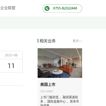
新企业联盟
0755-82322440
相关业务
更多>>
2025-08
11
美国上市
US Listed
上市门槛较低 、融资渠道较
多 、国际金融中心 、资本市
场成熟