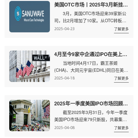
美国OTC市场丨2025年3月新挂牌及转板(升主板)数据
3月，美国OTC市场迎来39家新公
司，比2月增加了10家。从OTC转板进
入主板市场的公司有4家，与上月持
2025-04-23
了解更多
平。 新挂牌的29家公司来自全球7
个国家和地区，中国有1家。4家转板公
司规模均较小，其中市值最高的是
4月至今9家中企通过IPO在美上市 2家首日涨幅超过300%
SANUWAVE Health(SNWV)，截至当地
当地时间4月17日，霸王茶姬
时间2025年4月22日收盘，该公司市值
(CHA)、大同元宇宙(EDHL)同日在美上
为2.436亿美元。 3月新挂牌公
市。至此，月初至今9家中企通过IPO在
司 上图中的第21家
2025-04-18
了解更多
美上市，共募集资金约4.89亿美元。此
DowwayHoldingsLimite...
外，还有2家通过其他方式登陆美股，
共计11家公司，均在纳斯达克上
2025年一季度美国IPO市场回顾：79只新股 中国占35%
市。 通过IPO方式在美上市的公司
截至2025年3月31日，今年一季度
中，募资资金最高的是昨晚刚上市的霸
美国IPO市场迎来79只新股，共募集资
王茶姬(CHA)，该公司募集了4.11亿美
金113.55亿美元，同比分别增长
元;募资资金超过1000万，低于2000万
2025-04-08
了解更多
75.56%、32.46%。 一季度新股来
美元的公司，有3家;其余5家均...