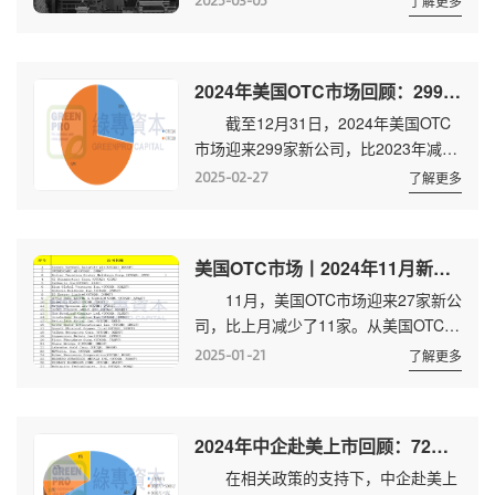
2025-03-05
了解更多
家。 23家新公司来自全球4个国家
2家以秘交方式递交备案资料，平均...
和地区，中国占1家。名单如下：
上图中第13家来自中国，为华汇教育，
2024年美国OTC市场回顾：299家新公司挂牌 23家转入主板
总部位于广东深圳，是一家从事研究、
截至12月31日，2024年美国OTC
开发的专业管理教育机构，以帮助个人
市场迎来299家新公司，比2023年减少
提高专业领导技能。该公司主要客户来
了5.4%。从美国OTC市场转板(升板)进
自大型、中小型企业的执行经理，以及
2025-02-27
了解更多
入主板市场的公司共23家，比上年增加
各个领域的专业人士。 OTC市场将
了35.29%。 新挂牌公司 新挂
迎重要变更 OTC...
牌的299家公司分布在全球21个国家和
美国OTC市场丨2024年11月新挂牌及转板(升主板)数据
地区，其中加拿大、美国数量最多，占
11月，美国OTC市场迎来27家新公
比分别为42.8%、35.1%;澳大利亚、英
司，比上月减少了11家。从美国OTC市
国位列第三、第四位，分别占比7.3%、
场转板进入主板市场的公司有5家，比
5.6%;中国以6家位，列第5(名单如
2025-01-21
了解更多
上月增加了3家。 新挂牌的公司来
下)，数量...
自全球8个国家和地区，中国占1
家。 交易量方面，截至11月30日，
2024年中企赴美上市回顾：72只新股 同比增长95% 附名单
美国OTC市场共有12328家公司挂牌交
在相关政策的支持下，中企赴美上
易，当月成交金额为471亿美元，年初