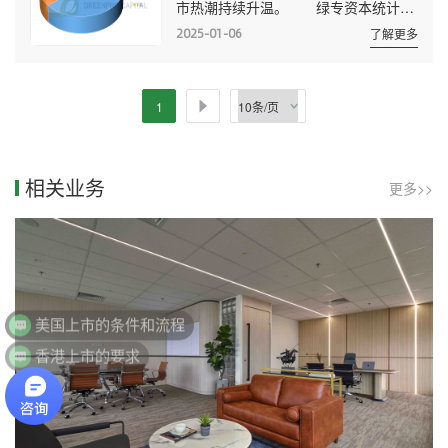
市热潮持续升温。 绿专资本统计显
至11月30日，成交金额为4471亿美
示，截至12月31日，2024年美国新股
元。 转板公司来自美国和加拿大两
2025-01-06
了解更多
市场迎来239只新股，共募集资金约
地。截至当地时间2025年1月17日，...
384.32亿美元(不含“绿鞋”，下同)，比
2023年分别增长47.53%、
1
61.16%。 中国是美国新股市场最
大的外国参与者，239只新股中的72只
来自中国，占比30%。新加坡其次，14
相关业务
更多>>
只新股，澳大利亚和英国各5只。
来自中国的72只新股共募集资金37...
美国上市的条件和流程
香港上市的要求