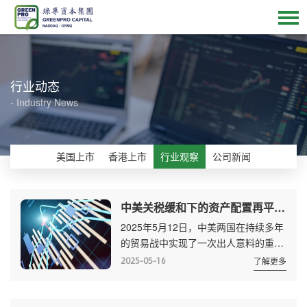
行业动态
- Industry News
美国上市
香港上市
行业观察
公司新闻
中美关税缓和下的资产配置再平衡：短期乐观与长期风险的平衡之道
2025年5月12日，中美两国在持续多年
的贸易战中实现了一次出人意料的重大
突破，双方同意在首阶段90天内大幅削
2025-05-16
了解更多
减数千亿美元商品的关税。