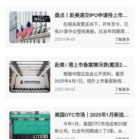
自全球9个国家和地区，中国依然是美
国IPO市场外国公司中最重要的参与
盘点丨赴美递交IPO申请待上市中企(截至2025年4月2日)： 84家 附名单
者，有28只新股来自中国。新加坡3
在相关政策支持下，开年至今，已
只，马来西亚和日本，各有2只新
有31家中企登陆美股，比去年同期增长
股。 79只新股中的18只为SPAC，
121%。同时，赴美IPO后备队伍持续扩
共募集资金27.37亿美元，占比分别
2025-04-03
了解更多
容。 根据美国SEC公开信息，绿专
22.78%、24.1%，另有2家为...
资本统计，截至2025年4月2日，已公
开向美国SEC递交IPO(其他方式不在统
赴美 / 港上市备案情况表(截至2025年4月1日)：235家完成备案 146家备案中 附名单
计范围)待上市的中企多达78家(注：剔
根据中国证监会公开资料，截至
除了递交空白招股书、撤回招股书、招
2025年4月1日，境外上市备案新规实
股书失效的公司)。 此外，根据中
施以来，共325家公司完成备案。截至
国证监会公开信息，截至2025年4月2
2025-04-02
了解更多
2025年3月28日，146家公司处于备案
日，92家拟赴美上市公司完成备案...
中(不含“全流通”，下同)。 完成备
案公司 325家完成备案的公司中，
美国OTC市场丨2025年1月新挂牌及转板(升主板)数据
赴港上市139家，赴美上市92家，赴台
今年1月，美国OTC市场迎来23家
上市1家，赴新加坡3家。 赴港上市
新公司，比去年同期减少了3家。从
已完成备案的139家公司中，99家已上
OTC市场转入主板市场的公司为0
市。 赴港上市以公开方式为主，仅